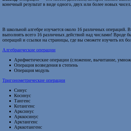
конечный результат в виде одного, двух или более новых чисел
В школьной алгебре изучается около 16 различных операций. Вы
выполнять всего 16 различных действий над числами! Вроде бы 
операций и ссылки на страницы, где вы сможете изучить их бо
Алгебраические операции
Арифметические операции (сложение, вычитание, умноже
Операция возведения в степень
Операция модуль
Тригонометрические операции
Синус
Косинус
Тангенс
Котангенс
Арксинус
Арккосинус
Арктангенс
Арккотангенс