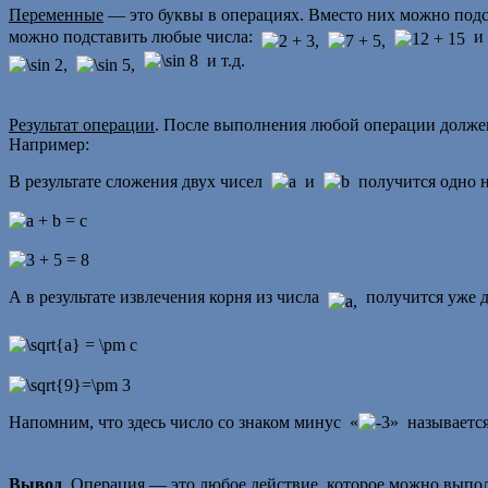
Переменные
— это буквы в операциях. Вместо них можно под
можно подставить любые числа:
и 
и т.д.
Результат операции
. После выполнения любой операции должен 
Например:
В результате сложения двух чисел
и
получится одно 
А в результате извлечения корня из числа
получится уже д
Напомним, что здесь число со знаком минус «
» называется
Вывод
. Операция — это любое действие, которое можно выпо