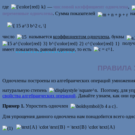
где
—
числовой коэффициент одночлена
,
переменные одночлена
. Сумма показателей
на
число
называется
коэффициентом одночлена
, буквы
полу
имеет
показатель, равный единице
, то есть
ПРАВИЛА
Одночлены построены из алгебраических операций умножен
натуральную степень
Поэтому, для упр
свойства алгебраических операций
. Давайте узнаем, как они 
Пример 1.
Упростить одночлен
Для упрощения данного одночлена нам понадобится всего одно