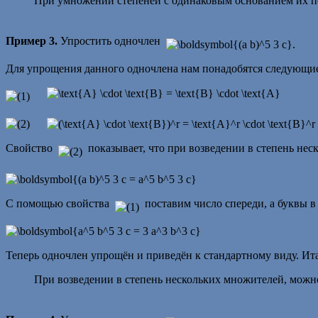
При умножении степеней с одинаковым основанием их п
Пример 3.
Упростить одночлен
Для упрощения данного одночлена нам понадобятся следующие
Свойство
показывает, что при возведении в степень нес
С помощью свойства
поставим число спереди, а буквы в
Теперь одночлен упрощён и приведён к стандартному виду.
Ита
При возведении в степень нескольких множителей, можно