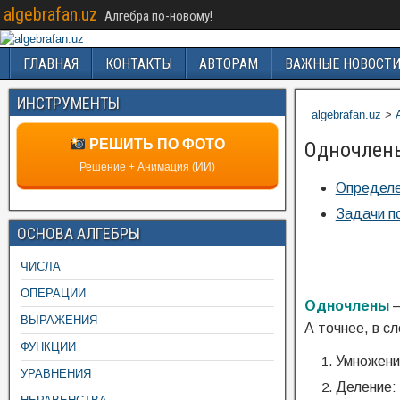
algebrafan.uz
Алгебра по-новому!
ГЛАВНАЯ
КОНТАКТЫ
АВТОРАМ
ВАЖНЫЕ НОВОСТ
ИНСТРУМЕНТЫ
algebrafan.uz
>
РЕШИТЬ ПО ФОТО
Одночлен
Решение + Анимация (ИИ)
Определе
Задачи п
ОСНОВА АЛГЕБРЫ
ЧИСЛА
ОПЕРАЦИИ
Одночлены
—
ВЫРАЖЕНИЯ
А точнее, в с
ФУНКЦИИ
Умножен
УРАВНЕНИЯ
Деление