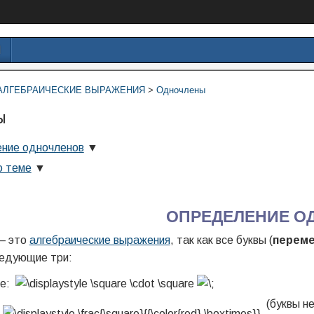
И
АЛГЕБРАИЧЕСКИЕ ВЫРАЖЕНИЯ
>
Одночлены
ы
ние одночленов
▼
о теме
▼
ОПРЕДЕЛЕНИЕ О
 это
алгебраические выражения
, так как все буквы (
перем
ледующие три:
ие:
:
(буквы не