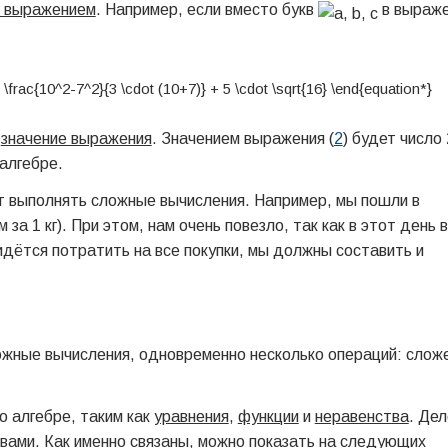
 выражением
. Например, если вместо букв
в выраж
—
значение выражения
. Значением выражения (
2
) будет число 
алгебре.
ют выполнять сложные вычисления.
Например, мы пошли в
ум за 1 кг). При этом, нам очень повезло, так как в этот день 
идётся потратить на все покупки, мы должны составить и
ожные вычисления, одновременно несколько операций: слож
о алгебре, таким как
уравнения
,
функции
и
неравенства
. Дел
твами. Как именно связаны, можно показать на следующих