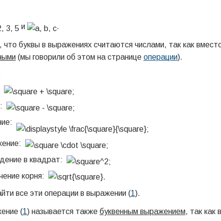
и
.
 что буквы в выражениях считаются числами, так как вмес
ными
(мы говорили об этом на странице
операции
).
:
:
с:
ние:
жение:
дение в квадрат:
чение корня:
йти все эти операции в выражении (
1
).
ение (
1
) называется также
буквенным выражением
, так как