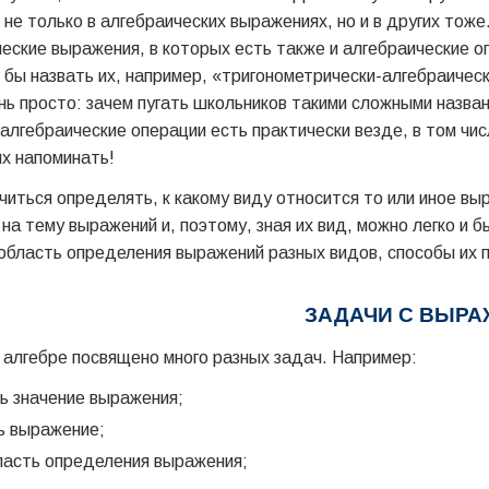
 не только в алгебраических выражениях, но и в других тоже
еские выражения, в которых есть также и алгебраические 
 бы назвать их, например, «тригонометрически-алгебраиче
нь просто: зачем пугать школьников такими сложными назва
 алгебраические операции есть практически везде, в том чи
их напоминать!
читься определять, к какому виду относится то или иное вы
 на тему выражений и, поэтому, зная их вид, можно легко и
 область определения выражений разных видов, способы их п
ЗАДАЧИ С ВЫР
алгебре посвящено много разных задач. Например:
ь значение выражения;
ь выражение;
ласть определения выражения;