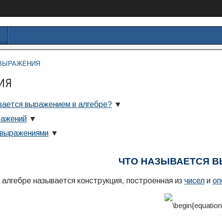
И
ВЫРАЖЕНИЯ
ИЯ
вается выражением в алгебре?
▼
ажений
▼
 выражениями
▼
ЧТО НАЗЫВАЕТСЯ 
алгебре называется конструкция, построенная из
чисел
и
оп