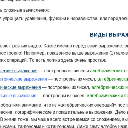
ь сложные вычисления;
 упрощать уравнения, функции и неравенства, или передел
ВИДЫ ВЫРА
ают разных видов. Какое именно перед вами выражение, оп
построено! Например, показанное выше выражение (
1
) явля
ких операций. То есть логика здесь очень простая:
ческие выражения
— построены из чисел и
алгебраических о
етрические выражения
— построены из чисел,
алгебраически
ические выражения
— построены из чисел,
алгебраических 
льные выражения
— построены из чисел,
алгебраических и п
 обратили внимание, что из «алгебраических операций» пост
еские, логарифмические и показательные выражения. Дело 
 В жизни тоже, мы чаще всего встречаемся со сложением, в
инусами, тангенсами и котангенсами. Даже саму алгебру наз