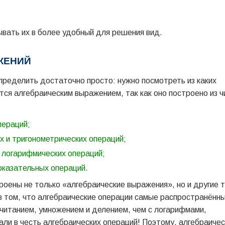
ывать их в более удобный для решения вид.
ЖЕНИЙ
ределить достаточно просто: нужно посмотреть из каких
ется алгебраическим выражением, так как оно построено из ч
пераций;
х и тригонометрических операций;
и логарифмических операций;
оказательных операций.
роены не только «алгебраические выражения», но и другие 
в том, что алгебраические операции самые распространённ
ычитанием, умножением и делением, чем с логарифмами,
вали в честь алгебраических операций! Поэтому, алгебраиче