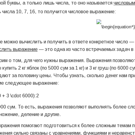
ой буквы, а только лишь числа, то оно называется
числовым
 числа 10, 7, 16, то получится числовое выражение:
 можно вычислить и получить в ответе конкретное число 
слить выражение
— это одна из часто встречаемых задач в 
рим о том, для чего нужны выражения. Выражения позволя
 купить 2 кг яблок (по 5000 сум за 1 кг) и 3 кг груш (по 6000 с
ают за половину цены. Чтобы узнать, сколько денег нам пр
уме следующее выражение:
00 сум. То есть, выражения позволяют выполнять более сл
ножение, деление и другие.
ыражения помогают подготовиться к более сложным темам п
жения сильно связаны с уравнениями, функциями и неравенс