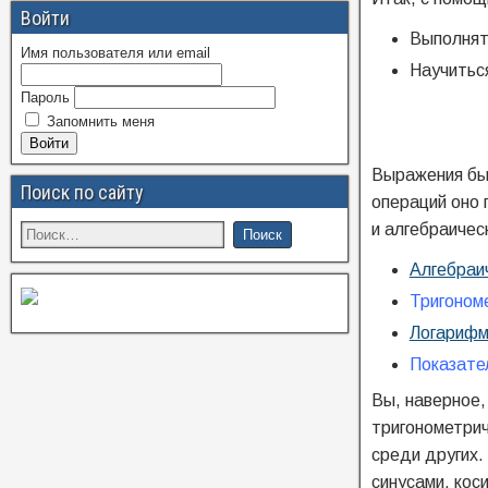
Войти
Выполнят
Имя пользователя или email
Научиться
Пароль
Запомнить меня
Войти
Выражения быв
Поиск по сайту
операций оно 
и алгебраичес
Алгебраи
Тригоном
Логарифм
Показате
Вы, наверное,
тригонометрич
среди других.
синусами, кос