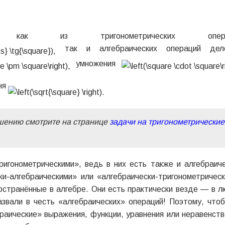
ак из тригонометрических опера
так и алгебраических операций дел
умножения
ня
ешению смотрите на странице
задачи на тригонометрические
игонометрическими», ведь в них есть также и алгебраич
ки-алгебраическими» или «алгебраически-тригонометричес
остранённые в алгебре. Они есть практически везде — в 
азвали в честь «алгебраических» операций! Поэтому, что
раические» выражения, функции, уравнения или неравенств