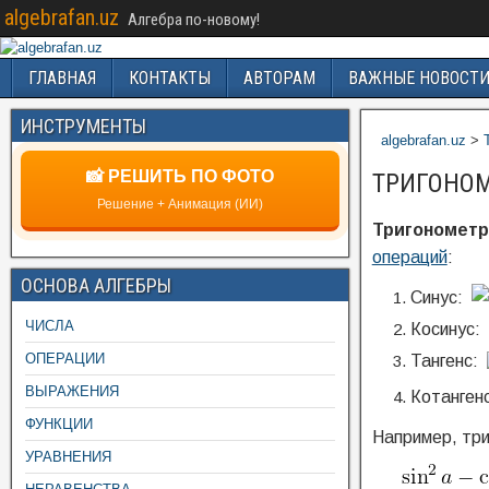
algebrafan.uz
Алгебра по-новому!
ГЛАВНАЯ
КОНТАКТЫ
АВТОРАМ
ВАЖНЫЕ НОВОСТ
ИНСТРУМЕНТЫ
algebrafan.uz
>
📸 РЕШИТЬ ПО ФОТО
ТРИГОНО
Решение + Анимация (ИИ)
Тригономет
операций
:
ОСНОВА АЛГЕБРЫ
Синус:
ЧИСЛА
Косинус:
ОПЕРАЦИИ
Тангенс:
ВЫРАЖЕНИЯ
Котанген
ФУНКЦИИ
Например, тр
УРАВНЕНИЯ