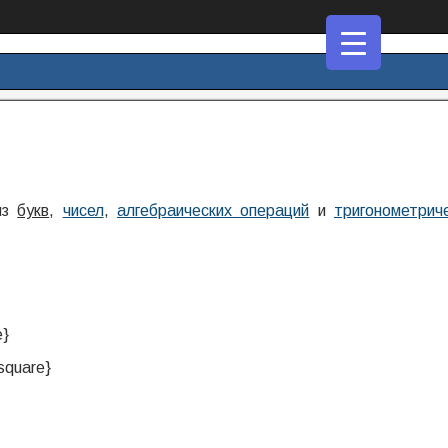
из
букв
,
чисел
,
алгебраических операций
и
тригонометрич